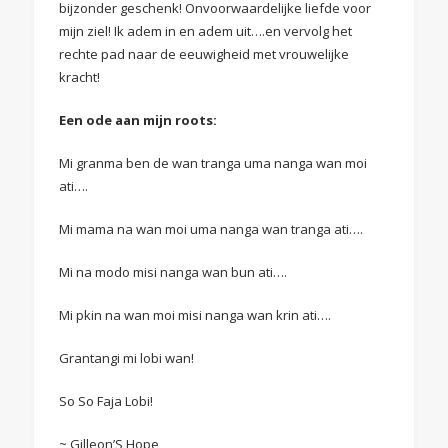
bijzonder geschenk! Onvoorwaardelijke liefde voor
mijn ziel! Ik adem in en adem uit….en vervolg het
rechte pad naar de eeuwigheid met vrouwelijke
kracht!
Een ode aan mijn roots:
Mi granma ben de wan tranga uma nanga wan moi
ati….
Mi mama na wan moi uma nanga wan tranga ati….
Mi na modo misi nanga wan bun ati….
Mi pkin na wan moi misi nanga wan krin ati….
Grantangi mi lobi wan!
So So Faja Lobi!
~ Gilleon’S Hope