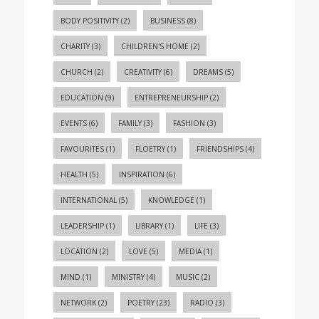
BODY POSITIVITY
(2)
BUSINESS
(8)
CHARITY
(3)
CHILDREN'S HOME
(2)
CHURCH
(2)
CREATIVITY
(6)
DREAMS
(5)
EDUCATION
(9)
ENTREPRENEURSHIP
(2)
EVENTS
(6)
FAMILY
(3)
FASHION
(3)
FAVOURITES
(1)
FLOETRY
(1)
FRIENDSHIPS
(4)
HEALTH
(5)
INSPIRATION
(6)
INTERNATIONAL
(5)
KNOWLEDGE
(1)
LEADERSHIP
(1)
LIBRARY
(1)
LIFE
(3)
LOCATION
(2)
LOVE
(5)
MEDIA
(1)
MIND
(1)
MINISTRY
(4)
MUSIC
(2)
NETWORK
(2)
POETRY
(23)
RADIO
(3)