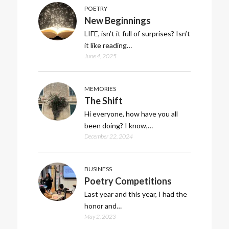
POETRY
New Beginnings
LIFE, isn’t it full of surprises? Isn’t
it like reading…
June 4, 2025
MEMORIES
The Shift
Hi everyone, how have you all
been doing? I know,…
December 22, 2024
BUSINESS
Poetry Competitions
Last year and this year, I had the
honor and…
May 2, 2023