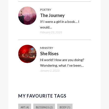
POETRY
The Journey
If I were a girl in a book… I
would…
February 23, 2023
MINISTRY
She Rises
Hi world! How are you doing?
Wondering, what I’ve been…
January 2, 2023
MY FAVOURITE TAGS
ART
(4)
BLESSINGS
(2)
BODY
(1)